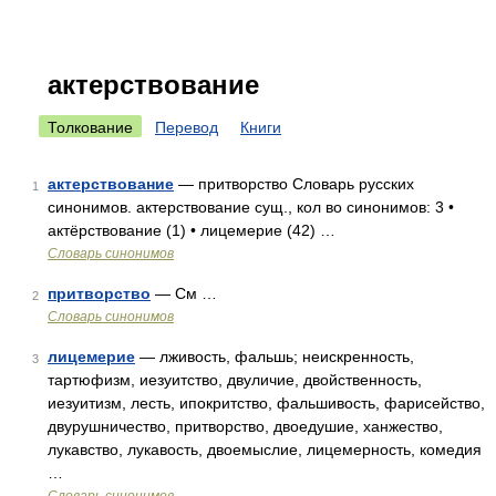
актерствование
Толкование
Перевод
Книги
актерствование
— притворство Словарь русских
1
синонимов. актерствование сущ., кол во синонимов: 3 •
актёрствование (1) • лицемерие (42) …
Словарь синонимов
притворство
— См …
2
Словарь синонимов
лицемерие
— лживость, фальшь; неискренность,
3
тартюфизм, иезуитство, двуличие, двойственность,
иезуитизм, лесть, ипокритство, фальшивость, фарисейство,
двурушничество, притворство, двоедушие, ханжество,
лукавство, лукавость, двоемыслие, лицемерность, комедия
…